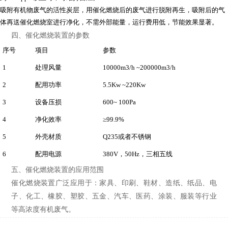
吸附有机物废气的活性炭层，用催化燃烧后的废气进行脱附再生，吸附后的气
体再送催化燃烧室进行净化，不需外部能量，运行费用低，节能效果显著。
四、催化燃烧装置的参数
序号
项目
参数
1
处理风量
10000m3/h ~200000m3/h
2
配用功率
5.5Kw ~220Kw
3
设备压损
600~ 100Pa
4
净化效率
≥99.9%
5
外壳材质
Q235或者不锈钢
6
配用电源
380V，50Hz，三相五线
五、催化燃烧装置的应用范围
催化燃烧装置广泛应用于：家具、印刷、鞋材、造纸、纸品、电
子、化工、橡胶、塑胶、五金、汽车、医药、涂装、服装等行业
等高浓度有机废气。