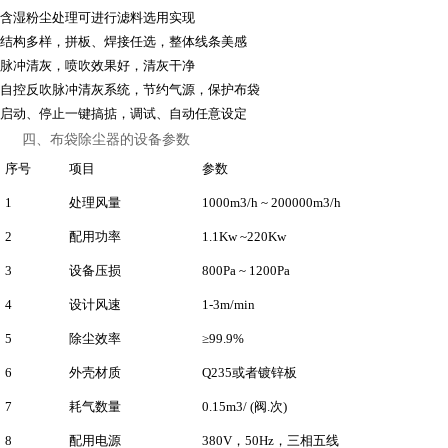
含湿粉尘处理可进行滤料选用实现
结构多样，拼板、焊接任选，整体线条美感
脉冲清灰，喷吹效果好，清灰干净
自控反吹脉冲清灰系统，节约气源，保护布袋
启动、停止一键搞掂，调试、自动任意设定
四、布袋除尘器的设备参数
序号
项目
参数
1
处理风量
1000m3/h ~ 200000m3/h
2
配用功率
1.1Kw ~220Kw
3
设备压损
800Pa ~ 1200Pa
4
设计风速
1-3m/min
5
除尘效率
≥99.9%
6
外壳材质
Q235或者镀锌板
7
耗气数量
0.15m3/ (阀.次)
8
配用电源
380V，50Hz，三相五线