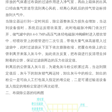
排放的气体通过布袋的过滤作用进入净气室，再由上箱体的出风
口经由集气管道导流到离心风机，经离心风机后的排气管达标排
放到大气中。
当除尘器运行到一定时间后，除尘器整体压力损失会增加，当达
到设备值时，系统启运反喷吹装置。此时电磁脉冲阀门依次打
开，储气罐中的0.4-0.7MPa高压气体经电磁脉冲阀瞬时进入喷吹管
中，经喷吹管上的喷管进行二次引流，带领大量气体高速喷入过
滤袋中，此时过滤袋从下至下依次膨胀收缩，把覆在布袋上的尘
饼剥离开来落入灰斗中。如此依次反复，把布袋进行反清理去掉
附着的尘饼，保证过滤袋两边的压力在设定值。
剥离后的尘饼落入灰斗后，为避免灰斗粉尘积累过高，当达到限
定值后，灰斗下的卸灰锁气阀运转，卸出灰斗中的粉尘。卸出的
粉尘一是可由人工打包装入指定的堆尘处，二是可通过输送设备
送入指定的堆粉尘室进行再次处理。
二、布袋除尘器的结构图