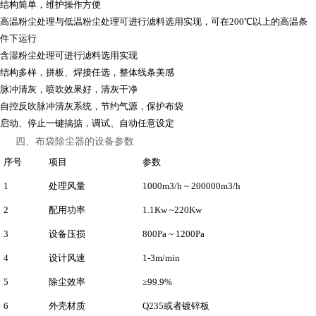
结构简单，维护操作方便
高温粉尘处理与低温粉尘处理可进行滤料选用实现，可在200℃以上的高温条
件下运行
含湿粉尘处理可进行滤料选用实现
结构多样，拼板、焊接任选，整体线条美感
脉冲清灰，喷吹效果好，清灰干净
自控反吹脉冲清灰系统，节约气源，保护布袋
启动、停止一键搞掂，调试、自动任意设定
四、布袋除尘器的设备参数
序号
项目
参数
1
处理风量
1000m3/h ~ 200000m3/h
2
配用功率
1.1Kw ~220Kw
3
设备压损
800Pa ~ 1200Pa
4
设计风速
1-3m/min
5
除尘效率
≥99.9%
6
外壳材质
Q235或者镀锌板