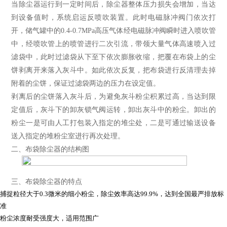
当除尘器运行到一定时间后，除尘器整体压力损失会增加，当达
到设备值时，系统启运反喷吹装置。此时电磁脉冲阀门依次打
开，储气罐中的0.4-0.7MPa高压气体经电磁脉冲阀瞬时进入喷吹管
中，经喷吹管上的喷管进行二次引流，带领大量气体高速喷入过
滤袋中，此时过滤袋从下至下依次膨胀收缩，把覆在布袋上的尘
饼剥离开来落入灰斗中。如此依次反复，把布袋进行反清理去掉
附着的尘饼，保证过滤袋两边的压力在设定值。
剥离后的尘饼落入灰斗后，为避免灰斗粉尘积累过高，当达到限
定值后，灰斗下的卸灰锁气阀运转，卸出灰斗中的粉尘。卸出的
粉尘一是可由人工打包装入指定的堆尘处，二是可通过输送设备
送入指定的堆粉尘室进行再次处理。
二、布袋除尘器的结构图
三、布袋除尘器的特点
捕捉粒径大于0.3微米的细小粉尘，除尘效率高达99.9%，达到全国最严排放标
准
粉尘浓度耐受强度大，适用范围广