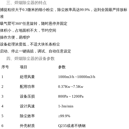
三、焊烟除尘器的特点
捕捉粒径大于0.3微米的细小粉尘，除尘效率高达99.9%，达到全国最严排放标
准
吸气臂可360°任意旋转，随时悬停并固定
体积小，占地面积不大，节约空间
操作方便，易维护
设备处理浓度低，不适大块长条粉尘
启动、停止一键搞掂，调试、自动任意设定
四、焊烟除尘器的设备参数
序号
项目
参数
1
处理风量
1000m3/h ~10000m3/h
2
配用功率
0.37Kw ~7.5Kw
3
设备压损
800Pa ~ 1200Pa
4
设计风速
1-3m/min
5
除尘效率
≥99.9%
6
外壳材质
Q235或者不锈钢