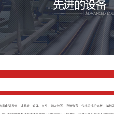
构是由进风管、排风管、箱体、灰斗、清灰装置、导流装置、气流分流分布板、滤筒