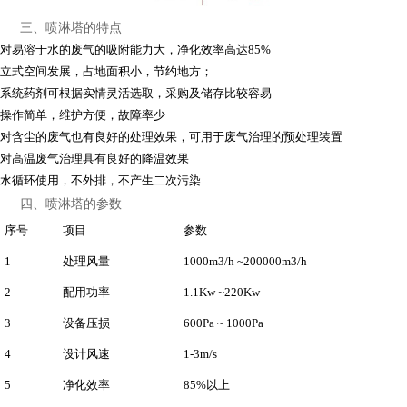
三、喷淋塔的特点
对易溶于水的废气的吸附能力大，净化效率高达85%
立式空间发展，占地面积小，节约地方；
系统药剂可根据实情灵活选取，采购及储存比较容易
操作简单，维护方便，故障率少
对含尘的废气也有良好的处理效果，可用于废气治理的预处理装置
对高温废气治理具有良好的降温效果
水循环使用，不外排，不产生二次污染
四、喷淋塔的参数
序号
项目
参数
1
处理风量
1000m3/h ~200000m3/h
2
配用功率
1.1Kw ~220Kw
3
设备压损
600Pa ~ 1000Pa
4
设计风速
1-3m/s
5
净化效率
85%以上