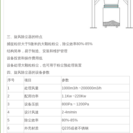
三、旋风除尘器的特点
捕捉粒径大于5微米的大颗粒粉尘，除尘效率80%-85%
结构简单，易于制造、安装和维护管理
设备投资和操作费用低
设备处理大颗粒粉尘，也可用于粉尘预处理装置
四、旋风除尘器的设备参数
序号
项目
参数
1
处理风量
1000m3/h ~200000m3/h
2
配用功率
1.1Kw ~220Kw
3
设备压损
800Pa ~ 1200Pa
4
设计风速
2-4m/min
5
除尘效率
80%-85%
6
外壳材质
Q235或者不锈钢