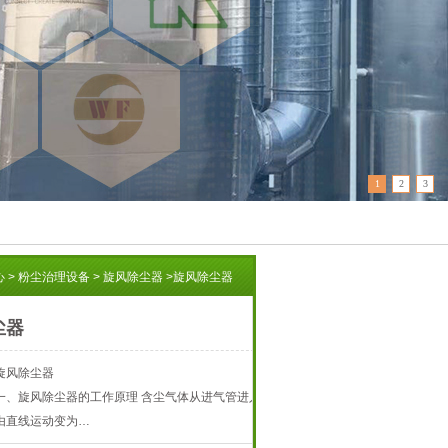
1
2
3
心
>
粉尘治理设备
>
旋风除尘器
>
旋风除尘器
尘器
旋风除尘器
一、旋风除尘器的工作原理 含尘气体从进气管进入
由直线运动变为…