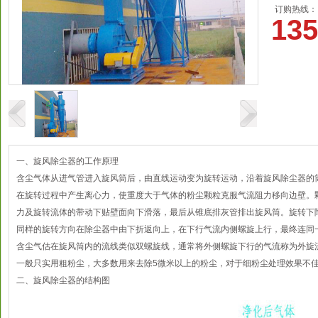
订购热线：
135
一、旋风除尘器的工作原理
含尘气体从进气管进入旋风筒后，由直线运动变为旋转运动，沿着旋风除尘器的
在旋转过程中产生离心力，使重度大于气体的粉尘颗粒克服气流阻力移向边壁。
力及旋转流体的带动下贴壁面向下滑落，最后从锥底排灰管排出旋风筒。旋转下
同样的旋转方向在除尘器中由下折返向上，在下行气流内侧螺旋上行，最终连同
含尘气估在旋风筒内的流线类似双螺旋线，通常将外侧螺旋下行的气流称为外旋
一般只实用粗粉尘，大多数用来去除5微米以上的粉尘，对于细粉尘处理效果不
二、旋风除尘器的结构图