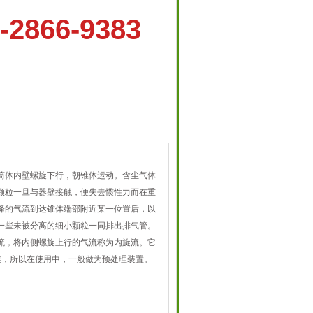
-2866-9383
筒体内壁螺旋下行，朝锥体运动。含尘气体
颗粒一旦与器壁接触，便失去惯性力而在重
降的气流到达锥体端部附近某一位置后，以
一些未被分离的细小颗粒一同排出排气管。
流，将内侧螺旋上行的气流称为内旋流。它
佳，所以在使用中，一般做为预处理装置。