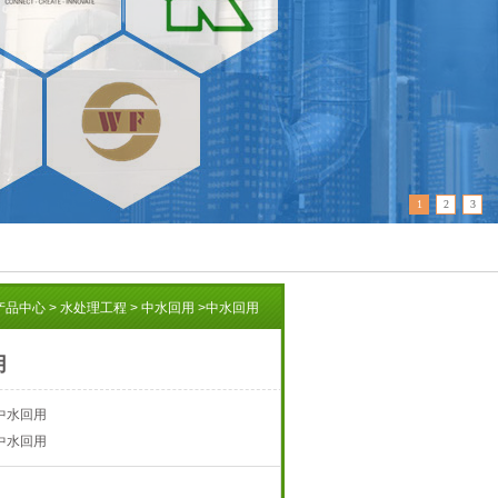
1
2
3
产品中心
>
水处理工程
>
中水回用
>
中水回用
用
中水回用
中水回用