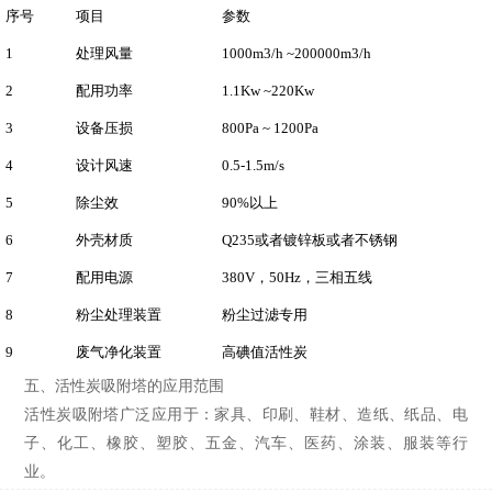
序号
项目
参数
1
处理风量
1000m3/h ~200000m3/h
2
配用功率
1.1Kw ~220Kw
3
设备压损
800Pa ~ 1200Pa
4
设计风速
0.5-1.5m/s
5
除尘效
90%以上
6
外壳材质
Q235或者镀锌板或者不锈钢
7
配用电源
380V，50Hz，三相五线
8
粉尘处理装置
粉尘过滤专用
9
废气净化装置
高碘值活性炭
五、活性炭吸附塔的应用范围
活性炭吸附塔广泛应用于：家具、印刷、鞋材、造纸、纸品、电
子、化工、橡胶、塑胶、五金、汽车、医药、涂装、服装等行
业。