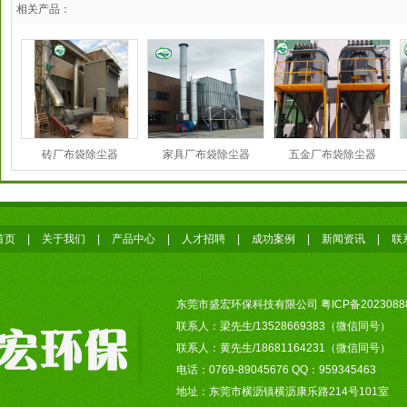
相关产品：
砖厂布袋除尘器
家具厂布袋除尘器
五金厂布袋除尘器
首页
|
关于我们
|
产品中心
|
人才招聘
|
成功案例
|
新闻资讯
|
联
东莞市盛宏环保科技有限公司
粤ICP备2023088
联系人：梁先生/13528669383（微信同号）
联系人：黄先生/18681164231（微信同号）
电话：0769-89045676 QQ：959345463
地址：东莞市横沥镇横沥康乐路214号101室