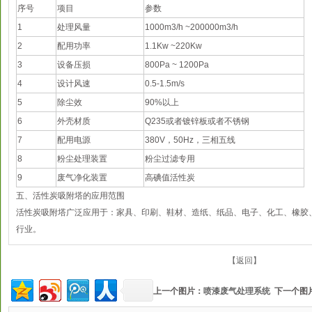
序号
项目
参数
1
处理风量
1000m3/h ~200000m3/h
2
配用功率
1.1Kw ~220Kw
3
设备压损
800Pa ~ 1200Pa
4
设计风速
0.5-1.5m/s
5
除尘效
90%以上
6
外壳材质
Q235或者镀锌板或者不锈钢
7
配用电源
380V，50Hz，三相五线
8
粉尘处理装置
粉尘过滤专用
9
废气净化装置
高碘值活性炭
五、活性炭吸附塔的应用范围
活性炭吸附塔广泛应用于：家具、印刷、鞋材、造纸、纸品、电子、化工、橡胶
行业。
【返回】
上一个图片：
喷漆废气处理系统
下一个图