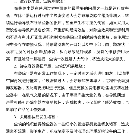
1、运行效率差、滤袋寿命短：
布袋除尘器在使用过程中面临的最重要的问题之一就是运行效率
低，在除尘器运行过程中尘埃密度过大会导致布袋除尘器负荷增大，继
续运行会导致布袋除尘器的损坏，甚至产生不可逆的伤害，如果采用大
型设备会导致产品造价高，严重影响经济效益，对除尘效果和资源利用
都不是有利;电厂正常运行的时候布袋除尘器的滤袋寿命极短，在使用过
程中会存在磨损状况，特别是滤袋的开口处以及中下部，由于颗粒状尘
埃在过滤的时候会摩擦滤袋，从而导致这种现象，滤袋的维修费用极
高，而且滤袋一旦破损，尘埃一次性进人大气中，将造成很大的损失。
2、卸灰容器磨损严重、尘埃沉积易燃烧：
布袋除尘器在正常工作情况下，一定时间之后会进行卸灰，以清理
空间再次进行盛灰，尘埃密度过大，会导致卸灰速率大，过程中会磨损
卸灰容器，因此需要按时进行更换，但是更换的费用极高;尘埃沉积在除
尘器中，在氧气充足的情况下，由于摩擦产生大量的热，会导致阴燃，
严重可能引起除尘器本身的损坏，造成损失，不仅影响了经济效益，也
影响了产品的工作效率。
3、关键部位易发生堵塞：
尘埃的堆积使得除尘器的一些细小的管道容易发生积灰堵塞，造成
通道不流通，影响生产，积灰堵塞不及时清理会严重影响设备的工作，