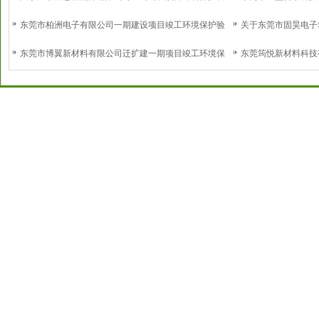
施调试的报告
境保护验收意见
东莞市柏洲电子有限公司一期建设项目竣工环境保护验
关于东莞市固昊电子
收意见
境保护设施调试的报
东莞市博翼新材料有限公司迁扩建一期项目竣工环境保
东莞筠悦新材料科技
护验收意见
境保护验收意见