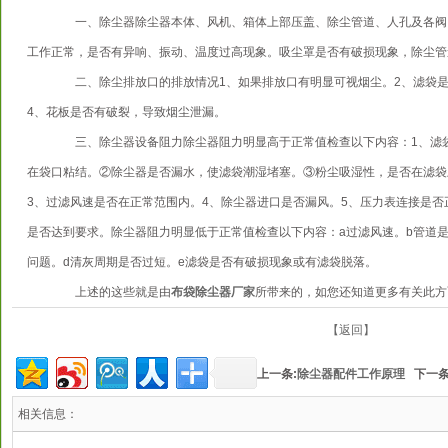
一、除尘器除尘器本体、风机、箱体上部压盖、除尘管道、人孔及各阀
工作正常，是否有异响、振动、温度过高现象。吸尘罩是否有破损现象，除尘管
二、除尘排放口的排放情况1、如果排放口有明显可视烟尘。2、滤袋是
4、花板是否有破裂，导致烟尘泄漏。
三、除尘器设备阻力除尘器阻力明显高于正常值检查以下内容：1、滤袋
在袋口粘结。②除尘器是否漏水，使滤袋潮湿堵塞。③粉尘吸湿性，是否在滤袋
3、过滤风速是否在正常范围内。4、除尘器进口是否漏风。5、压力表连接是否
是否达到要求。除尘器阻力明显低于正常值检查以下内容：a过滤风速。b管道
问题。d清灰周期是否过短。e滤袋是否有破损现象或有滤袋脱落。
上述的这些就是由
布袋除尘器厂家
所带来的，如您还知道更多有关此方
【返回】
上一条:
除尘器配件工作原理
下一条
相关信息：