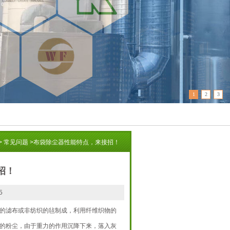
1
2
3
>
常见问题
>
布袋除尘器性能特点，来接招！
招！
5
的滤布或非纺织的毡制成，利用纤维织物的
的粉尘，由于重力的作用沉降下来，落入灰