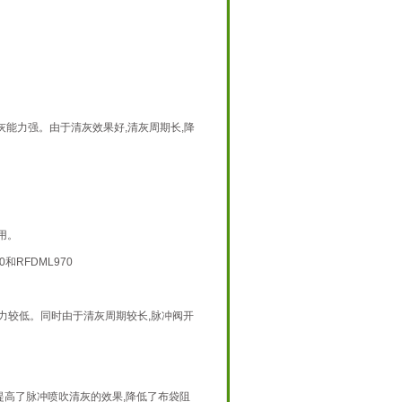
清灰能力强。由于清灰效果好,清灰周期长,降
用。
RFDML970
击力较低。同时由于清灰周期较长,脉冲阀开
高了脉冲喷吹清灰的效果,降低了布袋阻