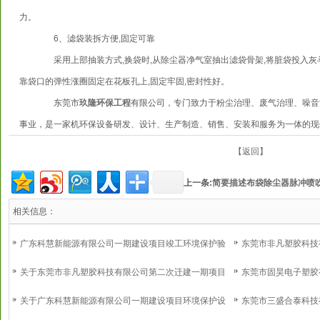
力。
6、滤袋装拆方便,固定可靠
采用上部抽装方式,换袋时,从除尘器净气室抽出滤袋骨架,将脏袋投入灰斗
靠袋口的弹性涨圈固定在花板孔上,固定牢固,密封性好。
东莞市
玖隆环保工程
有限公司，专门致力于粉尘治理、废气治理、噪音
事业，是一家机环保设备研发、设计、生产制造、销售、安装和服务为一体的现
【返回】
上一条:
简要描述布袋除尘器脉冲喷
相关信息：
广东科慧新能源有限公司一期建设项目竣工环境保护验
东莞市非凡塑胶科技
收意见
环境保护验收意见
关于东莞市非凡塑胶科技有限公司第二次迁建一期项目
东莞市固昊电子塑胶
环境保护设施调试的报告
境保护验收意见
关于广东科慧新能源有限公司一期建设项目环境保护设
东莞市三盛合泰科技
施调试的报告
境保护验收意见