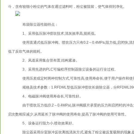
斗，含有较细小粉尘的气体在通过滤料时，粉尘被阻留，使气体得到净化。
布袋除尘器性能特点：
1、采用低压脉冲喷吹技术,清灰效率高,能耗低。
使用直通式低压脉冲阀。喷吹压力只有0.2～0.4MPa,阻力低,启闭快,
低了反吹气体的能耗。
2、风道采用集合管布置,结构紧凑。
3、采用先进的PLC可编程序控制器除尘设备的运行全过程。
使用压差或定时两种控制方式,可靠性高,使用寿命长,便于用户操作和使
规格及技术参数：1.RFDML型低压脉冲喷吹长袋除尘器，分RFDML390和
4、电磁脉冲阀使用寿命长,可靠性好。
由于喷吹压力低(0.2～0.4MPa),脉冲阀膜片承受的压力和启闭时的冲
启次数相应减少,从而延长了脉冲阀的使用寿命,提高了脉冲阀的使用可靠性。
5、设备运行阻力小,喷吹效果好。
除尘器采用分室脉冲反吹离线清灰方式,避免了粉尘被反复吸附的现象,提