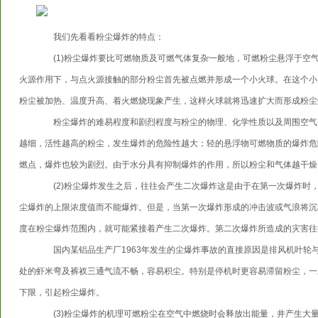
我们先看看粉尘爆炸的特点：
(1)粉尘爆炸要比可燃物质及可燃气体复杂一般地，可燃粉尘悬浮于空
火源作用下，与点火源接触的部分粉尘首先被点燃并形成一个小火球。在这个小
粉尘被加热、温度升高、着火燃烧现象产生，这样火球就将迅速扩大而形成粉尘
粉尘爆炸的难易程度和剧烈程度与粉尘的物理、化学性质以及周围空气
越细，活性越高的粉尘，发生爆炸的危险性越大；轻的悬浮物可燃物质的爆炸危
燃点，爆炸也较为剧烈。由于水分具有抑制爆炸的作用，所以粉尘和气体越干燥
(2)粉尘爆炸发生之后，往往会产生二次爆炸这是由于在第一次爆炸时
尘爆炸的上限浓度值而不能爆炸。但是，当第一次爆炸形成的冲击波或气浪将沉
度在粉尘爆炸范围内，就可能紧接着产生二次爆炸。第二次爆炸所造成的灾害往
国内某铝品生产厂1963年发生的尘爆炸事故的直接原因是排风机叶轮
处的虾米弯及裤衩三通气流不畅，容易积尘。特别是停机时更容易滞留粉尘，一
下限，引起粉尘爆炸。
(3)粉尘爆炸的机理可燃粉尘在空气中燃烧时会释放出能量，井产生大