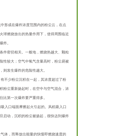
气中形成在爆炸浓度范围内的粉尘云，在点
火球燃烧放出的热量作用下，使得周围临近
爆炸。
条件密切相关。一般地，燃烧热越大、颗粒
险性较大；空气中氧气含量高时，粉尘易被
，则发生爆炸的危险性越大。
，有不少粉尘沉积在一起，其浓度超过了粉
积粉尘重新扬起时，在空中与空气混合，浓
往比第一次爆炸要严重得多。
与吸入口端面摩擦起火引起的。风机吸入口
旦启动，沉积的粉尘被扬起，很快达到爆炸
量气体，而释放出能量的快慢即燃烧速度的