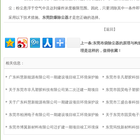
尘；粉尘悬浮于空气中且达到爆炸浓度极限范围。因此，只要消除其中一条件即
采用以下技术措施。
东莞防爆除尘器
才是您正确的选择。
【返回】
上一条:
东莞布袋除尘器的原理与构
理是这样的，值得收藏！
相关信息：
广东科慧新能源有限公司一期建设项目竣工环境保护验
东莞市非凡塑胶科技
收意见
环境保护验收意见
关于东莞市非凡塑胶科技有限公司第二次迁建一期项目
东莞市固昊电子塑胶
环境保护设施调试的报告
境保护验收意见
关于广东科慧新能源有限公司一期建设项目环境保护设
东莞市三盛合泰科技
施调试的报告
境保护验收意见
东莞市柏洲电子有限公司一期建设项目竣工环境保护验
关于东莞市固昊电子
收意见
境保护设施调试的报
东莞市博翼新材料有限公司迁扩建一期项目竣工环境保
东莞筠悦新材料科技
护验收意见
境保护验收意见