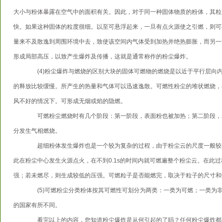
大小与粉体暴露在空气中的面积有关。因此，对于同一种固体物质的粉体，其粒
快。如果这种固体的粒度很细。以至可悬浮起来，一旦有点火源使之引燃，则可
量来不及散逸到周围环境中去，致使该空间内气体受到加热并绝热膨胀，而另一
形成局部高压，以致产生爆炸及传播，这就是通常称作的粉尘爆炸。
(4)粉尘爆炸与燃烧的区别大块的固体可燃物的燃烧是以近于平行层向
的释放比较缓慢。所产生的热量和气体可以迅速逸散。可燃性粉尘的堆状燃烧，
风不好的情况下。可形成无烟或焰的隐燃。
可燃粉尘燃烧时有几个阶段：第一阶段，表面粉也被加热；第二阶段，
分发生气相燃烧。
超细粉体发生爆炸也是一个较为复杂的过程，由于粉尘云的尺度一般较
此在粉尘中心发生火源点火，在不到0.1s的时间内就可燃遍整个粉尘云。在此
强；若未燃尽，则生成较低的压强。可燃粒子是否能燃完，取决于粒子的尺寸和
(5)可燃粉尘分类粉体按其可燃性可划分为两类：一类为可燃；一类为
的国家有所不同。
看完以上的内容，您知道粉尘爆炸是从何引起的了吗？任何粉尘爆炸都