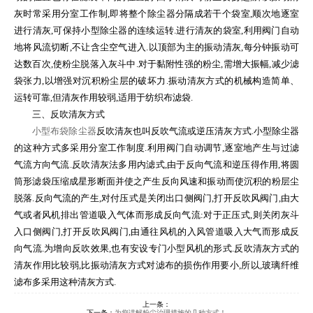
灰时常采用分室工作制,即将整个除尘器分隔成若干个袋室,顺次地逐室
进行清灰,可保持小型除尘器的连续运转.进行清灰的袋室,利用阀门自动
地将风流切断,不让含尘空气进入.以顶部为主的振动清灰,每分钟振动可
达数百次,使粉尘脱落入灰斗中.对于黏附性强的粉尘,需增大振幅,减少滤
袋张力,以增强对沉积粉尘层的破坏力.振动清灰方式的机械构造简单、
运转可靠,但清灰作用较弱,适用于纺织布滤袋.
三、反吹清灰方式
小型布袋除尘器
反吹清灰也叫反吹气流或逆压清灰方式.小型除尘器
的这种方式多采用分室工作制度.利用阀门自动调节,逐室地产生与过滤
气流方向气流.反吹清灰法多用内滤式,由于反向气流和逆压得作用,将圆
筒形滤袋压缩成星形断面并使之产生反向风速和振动而使沉积的粉层尘
脱落.反向气流的产生,对付压式是关闭出口侧阀门,打开反吹风阀门,由大
气或者风机排出管道吸入气体而形成反向气流:对于正压式,则关闭灰斗
入口侧阀门,打开反吹风阀门,由通往风机的入风管道吸入大气而形成反
向气流.为增向反吹效果,也有安设专门小型风机的形式.反吹清灰方式的
清灰作用比较弱,比振动清灰方式对滤布的损伤作用要小,所以,玻璃纤维
滤布多采用这种清灰方式.
上一条：
下一条：
为您讲解粉尘治理措施的几种方式！