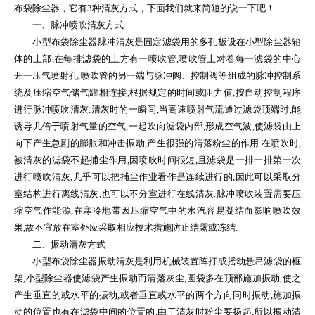
布袋除尘器，它有3种清灰方式，下面我们就来简短的说一下吧！
一、脉冲喷吹清灰方式
小型布袋除尘器脉冲清灰是固定滤袋用的多孔板设在小型除尘器箱
体的上部,在每排滤袋的上方有一喷吹管,喷吹管上对着每一滤袋的中心
开一压气喷射孔,喷吹管的另一端与脉冲阀、控制阀等组成的脉冲控制系
统及压缩空气储气罐相连接,根据规定的时间或阻力值,按自动控制程序
进行脉冲喷吹清灰.清灰时的一瞬间,当高速喷射气流通过滤袋顶端时,能
诱导几倍于喷射气量的空气,一起吹向滤袋内部,形成空气波,使滤袋由上
向下产生急剧的膨胀和冲击振动,产生很强的清落粉尘的作用.在喷吹时,
被清灰的滤袋不起捕尘作用,因喷吹时间很短,且滤袋是一排一排第一次
进行喷吹清灰,几乎可以把捕尘作业看作是连续进行的,因此可以采取分
室结构进行离线清灰,也可以不分室进行在线清灰.脉冲喷吹装置需要压
缩空气作能源,在寒冷地带因压缩空气中的水汽容易凝结而影响喷吹效
果,故不宜放在室外应采取相应技术措施防止结露或冻结.
二、振动清灰方式
小型布袋除尘器振动清灰是利用机械装置阵打或摇动悬吊滤袋的框
架,小型除尘器使滤袋产生振动而清落灰尘,圆袋多在顶部施加振动,使之
产生垂直的或水平的振动,或者垂直或水平的两个方向同时振动,施加振
动的位置也有在滤袋中间的位置的.由于清灰时粉尘要扬起,所以振动清