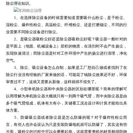
除尘理论知识。
1、在选择除尘设备的时候需要知道需要吸什么粉尘，是干粉尘、
湿粉尘、爆炸性粉尘、高温粉尘、纤维粉尘、还是打磨烟尘，不同的行
业需要不同除尘设备进行除尘。
2、是吸尘器吸粉尘好还是除尘器吸粉尘好呢？吸尘器一般针对的
是平面上（地面、机械设备上）层积的物质，在清扫时不会产生扬尘，
实现快速清洁；而除尘器是针对工作环境中产生的扬尘进行清理，净化
空气。
3、除尘、吸尘设备怎么自制，如果是工厂想自己做或者找到了在
除尘行业没有经验的厂家来做的话，可能花了钱除尘效果还不好，环保
审查过不了，这就又需要从新做，这样就得不偿失了。
4、小型单机除尘器和中央除尘器的区别在哪里呢？简单的理解可
以用理解为单机除尘器大概就只有一到两个吸气臂，而中央除尘器是由
多个吸气臂组成，机体有大有小，关键看工况去设计和计算才能给出具
体方案。
5、防爆吸尘器或者除尘器是怎么防爆的呢？对于爆炸性粉尘而
言，有些人也许会误认为只是安装防爆电机就可以防爆了，其实这有些
片面，吸粉尘的过程中可以会摩擦起电，这就需要整机的材质都得防静