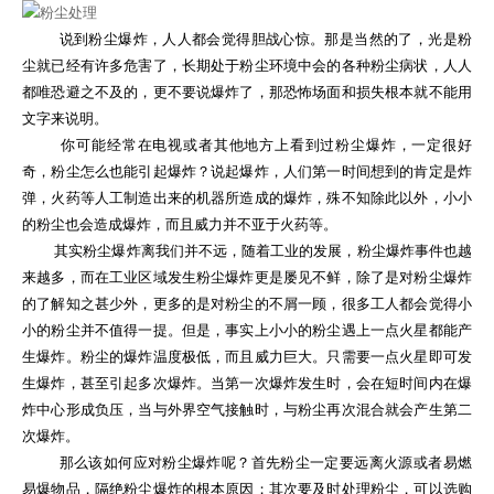
说到粉尘爆炸，人人都会觉得胆战心惊。那是当然的了，光是粉
尘就已经有许多危害了，长期处于粉尘环境中会的各种粉尘病状，人人
都唯恐避之不及的，更不要说爆炸了，那恐怖场面和损失根本就不能用
文字来说明。
你可能经常在电视或者其他地方上看到过粉尘爆炸，一定很好
奇，粉尘怎么也能引起爆炸？说起爆炸，人们第一时间想到的肯定是炸
弹，火药等人工制造出来的机器所造成的爆炸，殊不知除此以外，小小
的粉尘也会造成爆炸，而且威力并不亚于火药等。
其实粉尘爆炸离我们并不远，随着工业的发展，粉尘爆炸事件也越
来越多，而在工业区域发生粉尘爆炸更是屡见不鲜，除了是对粉尘爆炸
的了解知之甚少外，更多的是对粉尘的不屑一顾，很多工人都会觉得小
小的粉尘并不值得一提。但是，事实上小小的粉尘遇上一点火星都能产
生爆炸。粉尘的爆炸温度极低，而且威力巨大。只需要一点火星即可发
生爆炸，甚至引起多次爆炸。当第一次爆炸发生时，会在短时间内在爆
炸中心形成负压，当与外界空气接触时，与粉尘再次混合就会产生第二
次爆炸。
那么该如何应对粉尘爆炸呢？首先粉尘一定要远离火源或者易燃
易爆物品，隔绝粉尘爆炸的根本原因；其次要及时处理粉尘，可以选购